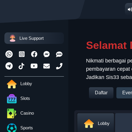
 : Situs Resmi Menampilkan Game Slot dan Result Update Toto Tog
Live Support
Selamat 
Nikmati berbagai p
pembayaran cepat 
Jadikan Sis33 sebag
Lobby
Daftar
Even
Slots
Casino
Lobby
Sports