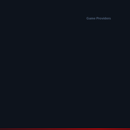
Game Providers