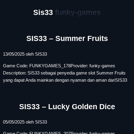
Sis33
funky-games
SIS33 – Summer Fruits
13/05/2025
oleh SIS33
Game Code: FUNKYGAMES_178Provider: funky-games
Description: SIS33 sebagai penyedia game slot Summer Fruits
yang dapat Anda mainkan dengan nyaman dan aman dariSIS33
SIS33 – Lucky Golden Dice
05/05/2025
oleh SIS33
Game Code: FUNKYGAMES_207Provider: funky-games