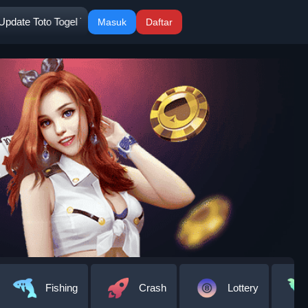
l Terpercaya Di Website Sis33
Masuk
Daftar
Fishing
Crash
Lottery