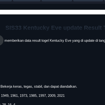
SIS33 Kentucky Eve update Result 
memberikan data result togel Kentucky Eve yang di update di tan
 Bekerja keras, tegas, stabil, dan dapat diandalkan.
, 1949, 1961, 1973, 1985, 1997, 2009, 2021
, 28, 16, 4