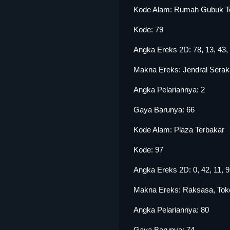
Kode Alam: Rumah Gubuk T
Kode: 79
Angka Ereks 2D: 78, 13, 43,
Makna Ereks: Jendral Serak
Angka Pelariannya: 2
Gaya Barunya: 66
Kode Alam: Plaza Terbakar
Kode: 97
Angka Ereks 2D: 0, 42, 11, 
Makna Ereks: Raksasa, Tokek
Angka Pelariannya: 80
Gaya Barunya: 74