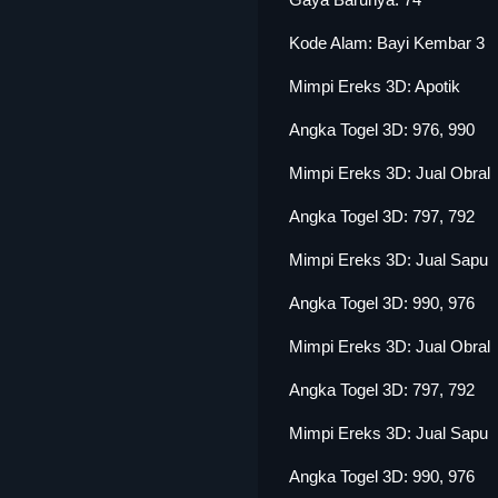
Kode Alam: Bayi Kembar 3
Mimpi Ereks 3D: Apotik
Angka Togel 3D: 976, 990
Mimpi Ereks 3D: Jual Obral
Angka Togel 3D: 797, 792
Mimpi Ereks 3D: Jual Sapu
Angka Togel 3D: 990, 976
Mimpi Ereks 3D: Jual Obral
Angka Togel 3D: 797, 792
Mimpi Ereks 3D: Jual Sapu
Angka Togel 3D: 990, 976