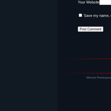
Your Website
Save my name, em
Metode Pembayar