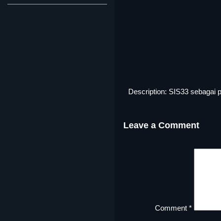
Description:
SIS33
sebagai p
Leave a Comment
Comment
*