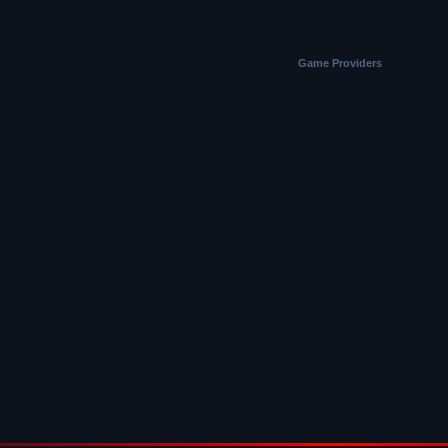
Game Providers