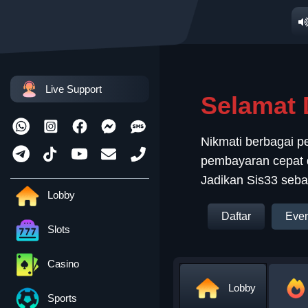
: Situs Resmi Menampilkan Game Slot dan Result Update Toto Toge
Live Support
Selamat 
Nikmati berbagai p
pembayaran cepat 
Jadikan Sis33 sebag
Lobby
Daftar
Even
Slots
Casino
Lobby
Sports