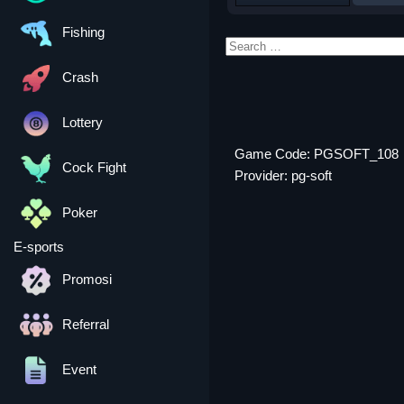
Fishing
Search
Crash
for:
Lottery
Game Code: PGSOFT_108
Cock Fight
Provider:
pg-soft
Poker
E-sports
Promosi
Referral
Event