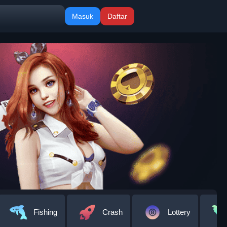
Masuk
Daftar
Fishing
Crash
Lottery