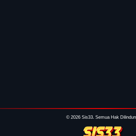
© 2026
Sis33
. Semua Hak Dilindun