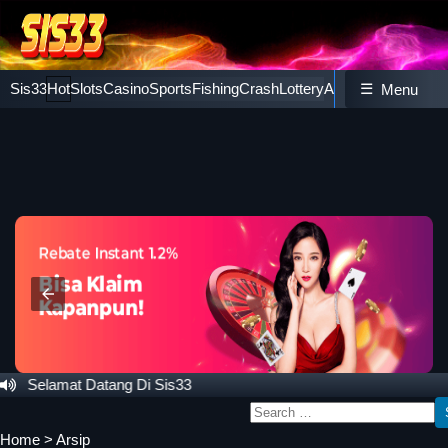
Masuk
Daftar
Sis33
Hot
Slots
Casino
Sports
Fishing
Crash
Lottery
Ayam
☰
Poker
Esport
Menu
Selamat Datang Di Sis33
Search
Home
>
Arsip
for: