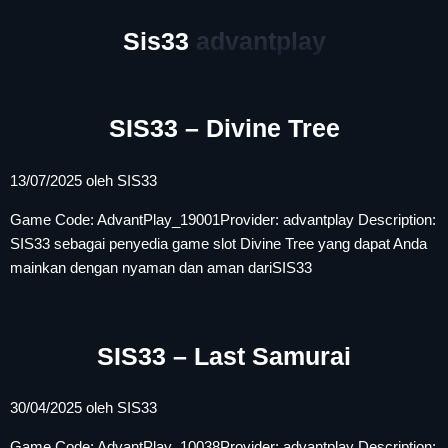
Sis33
advantplay
SIS33 – Divine Tree
13/07/2025
oleh SIS33
Game Code: AdvantPlay_19001Provider: advantplay Description:
SIS33 sebagai penyedia game slot Divine Tree yang dapat Anda
mainkan dengan nyaman dan aman dariSIS33
SIS33 – Last Samurai
30/04/2025
oleh SIS33
Game Code: AdvantPlay_10038Provider: advantplay Description: