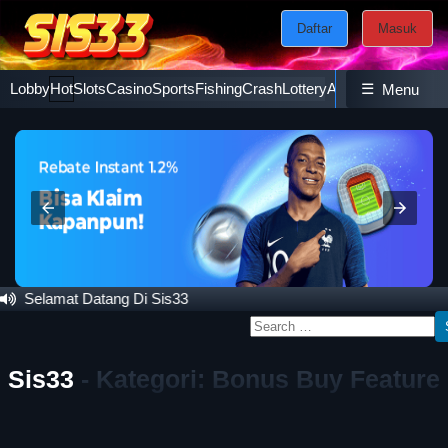
Daftar
Masuk
Lobby
Hot
Slots
Casino
Sports
Fishing
Crash
Lottery
Ayam
☰
Poker
Esport
Menu
Selamat Datang Di Sis33
Search
for:
Sis33
- Kategori: Bonus Buy Feature